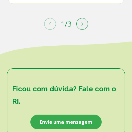
1
/
3
Ficou com dúvida? Fale com o
RI.
Envie uma mensagem