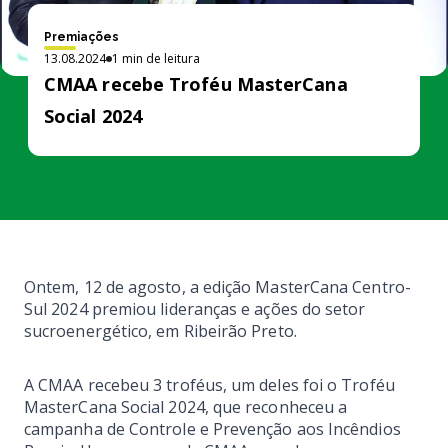
Comunicados
Canal de denúncia
Premiações
Dúvidas frequentes
13.08.2024
1 min de leitura
CMAA recebe Troféu MasterCana
Saúde e segurança
Social 2024
Código de conduta
Ontem, 12 de agosto, a edição MasterCana Centro-
Sul 2024 premiou lideranças e ações do setor
sucroenergético, em Ribeirão Preto.
A CMAA recebeu 3 troféus, um deles foi o Troféu
MasterCana Social 2024, que reconheceu a
campanha de Controle e Prevenção aos Incêndios