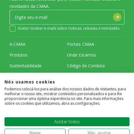
novidades da CMAA.
Aceito receber e-mails sobre noíticas, releases e novidades.
A CMAA
Portais CMAA
Produtos
Onde Estamos
Sustentabilidade
Código de Conduta
Notícias
Canal de Denúncia
Nós usamos cookies
Carreiras
Política de Cookies
Podemos colocá-los para análise dos nossos dados de visitantes, para
melhorar o nosso site, mostrar conteúdos personalizados e para lhe
Investidores
Segurança da informação e
proporcionar uma óptima experiência no site. Para mais informações
privacidade de dados
sobre os cookies que utilizamos, abra as configurações.
Contato
Mapa do site
Aceitar todos
Negar
Não, ajustar