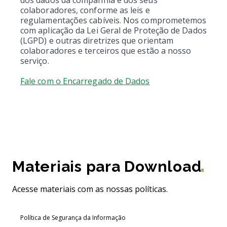
dos dados da companhia e dos seus
Comunicados
colaboradores, conforme as leis e
Canal de denúncia
regulamentações cabíveis. Nos comprometemos
Dúvidas frequentes
com aplicação da Lei Geral de Proteção de Dados
(LGPD) e outras diretrizes que orientam
Saúde e segurança
colaboradores e terceiros que estão a nosso
serviço.
Código de conduta
Fale com o Encarregado de Dados
Materiais para Download
Acesse materiais com as nossas políticas.
Política de Segurança da Informação